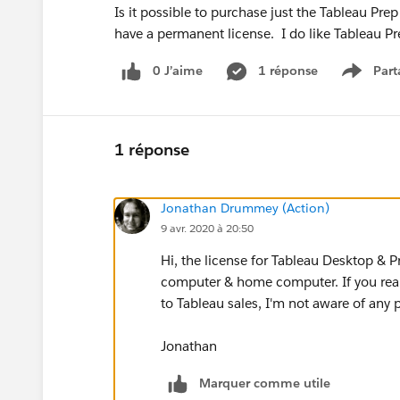
Is it possible to purchase just the Tableau Pr
have a permanent license. I do like Tableau Pr
0 J’aime
1 réponse
Part
Show m
1 réponse
Jonathan Drummey (Action)
9 avr. 2020 à 20:50
Hi, the license for Tableau Desktop & Pr
computer & home computer. If you reall
to Tableau sales, I'm not aware of any p
Jonathan
Marquer comme utile