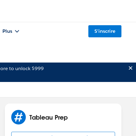
Plus
S'inscrire
ore to unlock $999
Tableau Prep