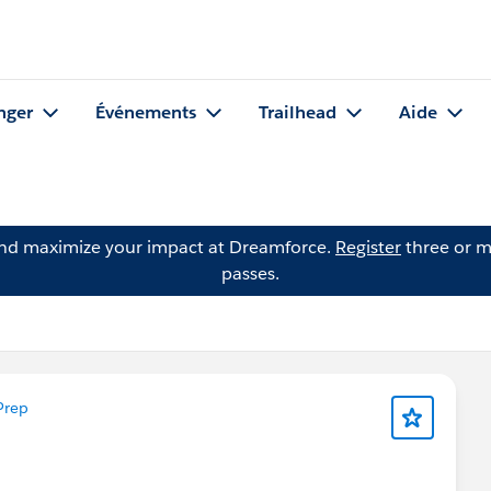
nger
Événements
Trailhead
Aide
and maximize your impact at Dreamforce.
Register
three or m
passes.
Prep