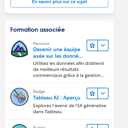
En savoir plus sur ce sujet
Formation associée
Parcours
Devenir une équipe
axée sur les données
grâce à Tableau
Utilisez les données afin d’obtenir
de meilleurs résultats
commerciaux grâce à la gestion
des données, à la gouvernance des
données, aux outils de visualisation
Badge
des données, aux récits fondés sur
Tableau AI : Aperçu
les données et à la collaboration.
Explorez l’avenir de l’IA générative
dans Tableau.
Badge