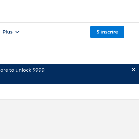
Plus
S'inscrire
ore to unlock $999