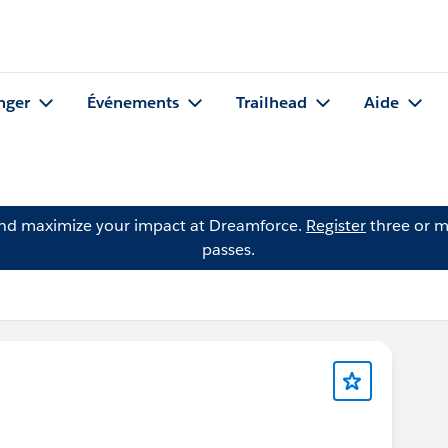
nger
Événements
Trailhead
Aide
and maximize your impact at Dreamforce.
Register
three or m
passes.