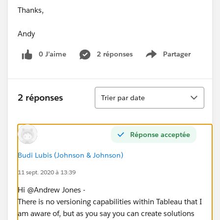
Thanks,
Andy
0 J’aime
2 réponses
Partager
Show menu
Tri
2 réponses
Trier par date
Réponse acceptée
Budi Lubis (Johnson & Johnson)
11 sept. 2020 à 13:39
Hi @Andrew Jones​ -
There is no versioning capabilities within Tableau that I
am aware of, but as you say you can create solutions