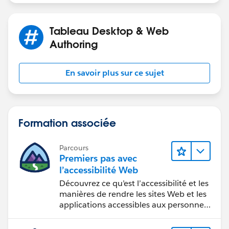
manually or schedule the refresh
https://help.tableau.com/current/online/en-
us/data_fresh_section.htm
Tableau Desktop & Web
Authoring
As for the 3rd question also yes. You can create an
email subscription. Take a look at the following link
En savoir plus sur ce sujet
https://help.tableau.com/current/online/en-
us/subscribe_user.htm
Do include mane name tag @Budi Lubis​ in your reply,
Formation associée
thus I can follow the conversation.
Parcours
Stay safe!
Premiers pas avec
l’accessibilité Web
Découvrez ce qu’est l’accessibilité et les
manières de rendre les sites Web et les
applications accessibles aux personnes
en situation de handicap.