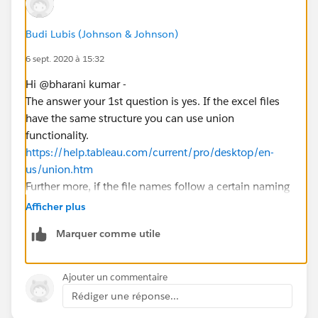
Budi Lubis (Johnson & Johnson)
6 sept. 2020 à 15:32
Hi @bharani kumar​ -
The answer your 1st question is yes. If the excel files
have the same structure you can use union
functionality.
https://help.tableau.com/current/pro/desktop/en-
us/union.htm
Further more, if the file names follow a certain naming
conversion, you can configure Tableau to search for a
Afficher plus
specific wildcard.
Marquer comme utile
For the 2nd question also yes. I am assuming you are
using Tableau server, there are several ways to
Ajouter un commentaire
accomplish it. Lack of any detail, you can take a look
Rédiger une réponse...
at the following link to get you started, where you can