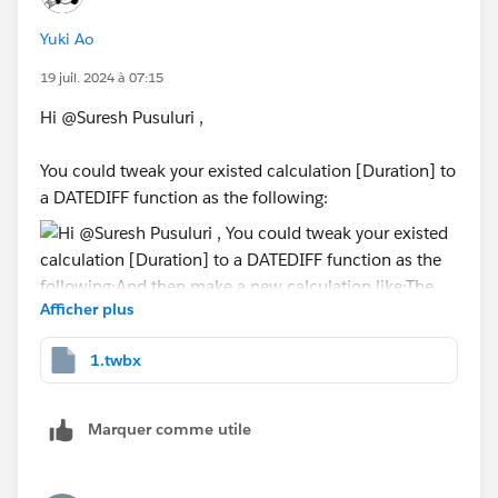
minutes row by row and the aggregate.
If you want, instead, to aggregate duration first, you
Yuki Ao
need to change the above formula as follows:
19 juil. 2024 à 07:15
Hi @Suresh Pusuluri​ ,
//[New Field]
IF SUM([Duration])>1.5/60/24 THEN 3 ELSE 1 E
You could tweak your existed calculation [Duration] to
a DATEDIFF function as the following:
I hope this helps.
Regards,
Paolo
Afficher plus
And then make a new calculation like:
1.twbx
The file is also attached.
Marquer comme utile
Best Regards,