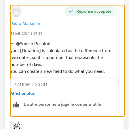
Réponse acceptée
Paolo Marcellini
19 juil. 2024 à 07:19
Hi @Suresh Pusuluri​,
your [Duration] is calculated as the difference from
two dates, so it is a number that represents the
number of days.
You can create a new field to do what you need:
//[New Field]
IF [Duration]>1.5/60/24 THEN 3 ELSE 1 END
Afficher plus
1 autre personne a jugé le contenu utile
// 1.5/60/24 is 1.5 minutes converted to day
This work if you want to compare duration to 1.5