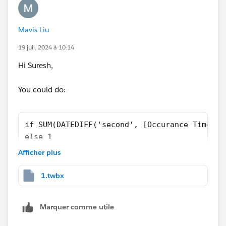
Yuki
-
p.s.: If you finds my answer helpful, please feel free to
Mavis Liu
select it as your best answer! Thanks so much!
19 juil. 2024 à 10:14
Hi Suresh,
You could do:
if SUM(DATEDIFF('second', [Occurance Time], 
else 1
end
Afficher plus
1.twbx
Marquer comme utile