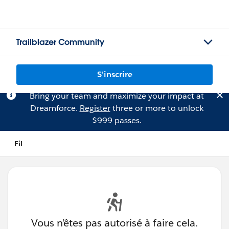
Trailblazer Community
S'inscrire
Bring your team and maximize your impact at
Dreamforce.
Register
three or more to unlock
$999 passes.
Fil
Vous n’êtes pas autorisé à faire cela.