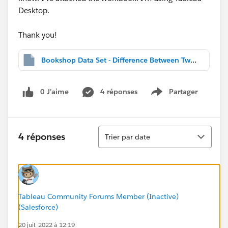
Desktop.
Thank you!
Bookshop Data Set - Difference Between Two Dates.twbx
0 J’aime
4 réponses
Partager
Show menu
Tri
4 réponses
Trier par date
Tableau Community Forums Member (Inactive)
(Salesforce)
20 juil. 2022 à 12:19