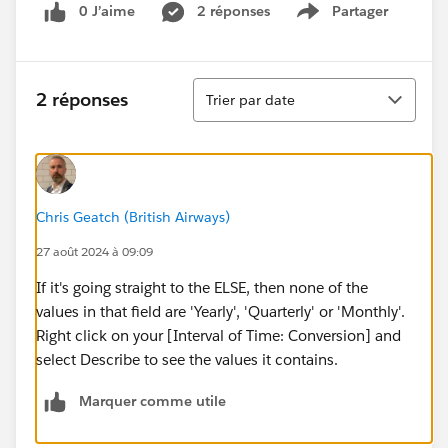
0 J’aime
2 réponses
Partager
Show menu
Tri
2 réponses
Trier par date
Chris Geatch (British Airways)
27 août 2024 à 09:09
If it's going straight to the ELSE, then none of the
values in that field are 'Yearly', 'Quarterly' or 'Monthly'.
Right click on your [Interval of Time: Conversion] and
select Describe to see the values it contains.
Marquer comme utile