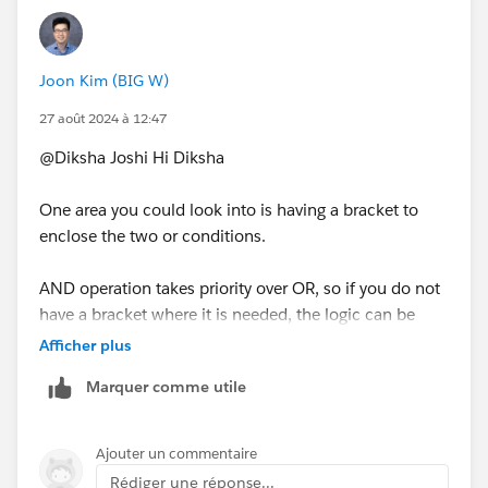
Joon Kim (BIG W)
27 août 2024 à 12:47
@Diksha Joshi​ Hi Diksha
One area you could look into is having a bracket to
enclose the two or conditions.
AND operation takes priority over OR, so if you do not
have a bracket where it is needed, the logic can be
different to what you expect.
Afficher plus
Marquer comme utile
For example,
If [Condition 1] AND [Condition 2] or [Condition 3]
Ajouter un commentaire
Rédiger une réponse...