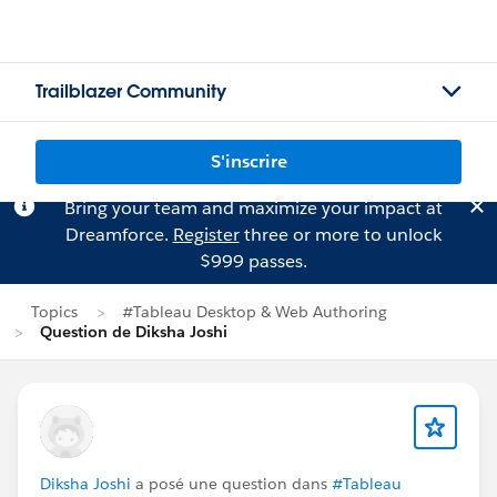
Trailblazer Community
S'inscrire
Bring your team and maximize your impact at
Dreamforce.
Register
three or more to unlock
$999 passes.
Topics
#Tableau Desktop & Web Authoring
Question de Diksha Joshi
Diksha Joshi
a posé une question dans
#Tableau