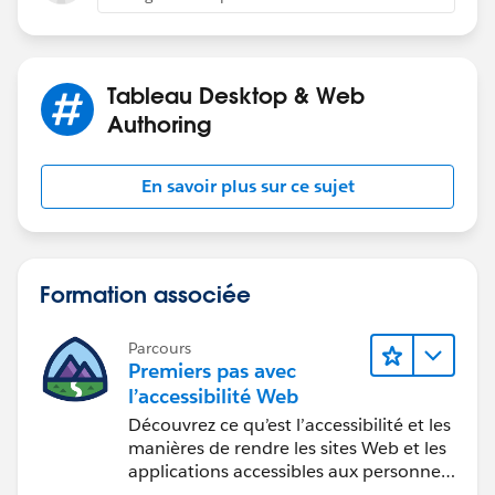
This is different to
If [Condition 1] AND ([Condition 2] or [Condition 3])
Tableau Desktop & Web
Please give this a try and see if this resolves the issue.
Authoring
En savoir plus sur ce sujet
Formation associée
Parcours
Premiers pas avec
l’accessibilité Web
Découvrez ce qu’est l’accessibilité et les
manières de rendre les sites Web et les
applications accessibles aux personnes
en situation de handicap.