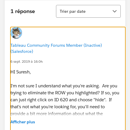
Tri
1 réponse
Trier par date
Tableau Community Forums Member (Inactive)
(Salesforce)
6 sept. 2019 à 16:04
HI Suresh,
I'm not sure I understand what you're asking. Are you
trying to eliminate the ROW you highlighted? If so, you
can just right click on ID 620 and choose "hide". If
that's not what you're looking for, you'll need to
provide a bit more information about what the
problem is. Thanks!
Afficher plus