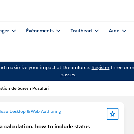
nger
Événements
Trailhead
Aide
and maximize your impact at Dreamforce.
Register
three or m
passes.
stion de Suresh Pusuluri
leau Desktop & Web Authoring
a calculation. how to include status