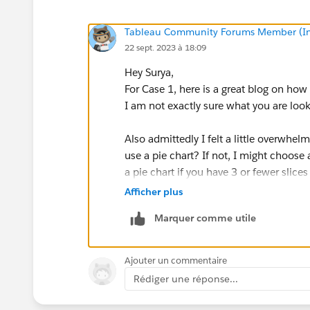
Tableau Community Forums Member (Inac
22 sept. 2023 à 18:09
Hey Surya,
For Case 1, here is a great blog on how
I am not exactly sure what you are look
Also admittedly I felt a little overwhe
use a pie chart? If not, I might choose 
a pie chart if you have 3 or fewer slices 
Cait Sojka
Afficher plus
Lead Trainer, Analytics at Lovelytics
Marquer comme utile
cait.sojka@lovelytics.com
Ajouter un commentaire
Rédiger une réponse...