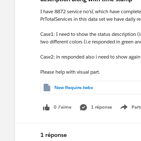
I have 8872 service no's( which have complete
PrTotalServices in this data set we have daily
Case1: I need to show the status description 
two different colors (i.e responded in green a
Case2: in responded also i need to show again 
Please help with visual part.
New Require.twbx
0 J’aime
1 réponse
Part
Show m
1 réponse