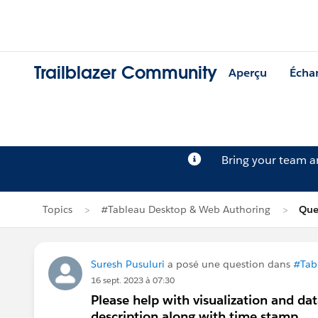
Trailblazer Community
Aperçu
Écha
Bring your team 
Topics
#Tableau Desktop & Web Authoring
Que
Suresh Pusuluri
a posé une question dans
#Tab
16 sept. 2023 à 07:30
Please help with visualization and dat
description along with time stamp