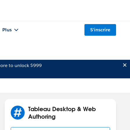
Plus
S'inscrire
ore to unlock $999
Tableau Desktop & Web
Authoring