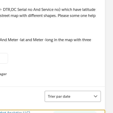
r- DTR,DC Serial no And Service no) which have latitude
 street map with different shapes. Please some one help
d Meter -lat and Meter -long in the map with three
ager
enu
Tri
Trier par date
ket Analytics LLC)