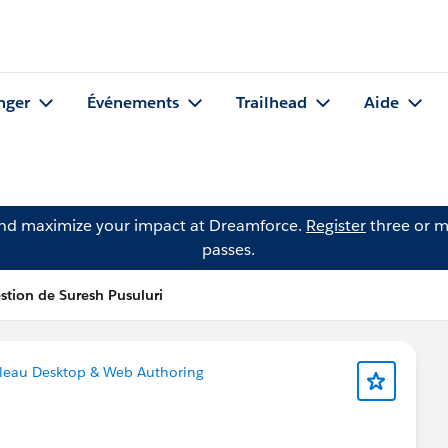
nger
Événements
Trailhead
Aide
and maximize your impact at Dreamforce.
Register
three or m
passes.
stion de Suresh Pusuluri
leau Desktop & Web Authoring