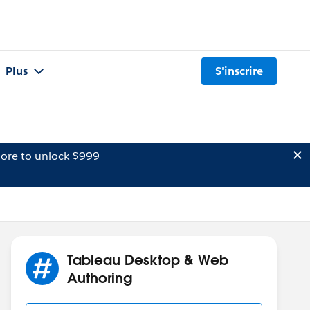
Plus
S'inscrire
ore to unlock $999
Tableau Desktop & Web
Authoring