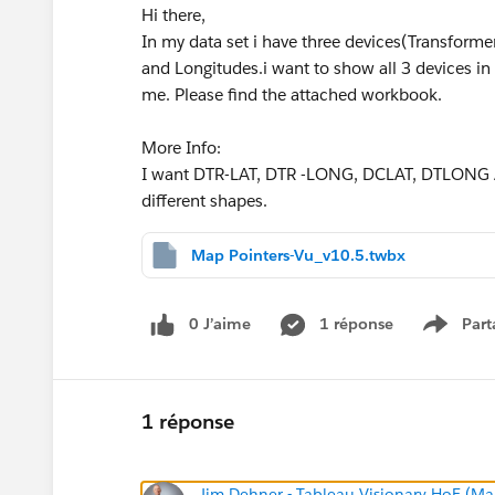
Hi there,
In my data set i have three devices(Transforme
and Longitudes.i want to show all 3 devices in
me. Please find the attached workbook.
More Info:
I want DTR-LAT, DTR -LONG, DCLAT, DTLONG An
different shapes.
Map Pointers-Vu_v10.5.twbx
0 J’aime
1 réponse
Part
Show m
1 réponse
Jim Dehner - Tableau Visionary HoF (Mar