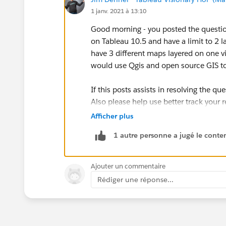
1 janv. 2021 à 13:10
Good morning - you posted the question
on Tableau 10.5 and have a limit to 2 l
have 3 different maps layered on one v
would use Qgis and open source GIS too
If this posts assists in resolving the q
Also please help use better track your 
provided the answer – mine is
@[Jim
Afficher plus
Thank you.
1 autre personne a jugé le conten
Jim
Ajouter un commentaire
Rédiger une réponse...