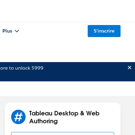
Plus
S'inscrire
ore to unlock $999
Tableau Desktop & Web
Authoring