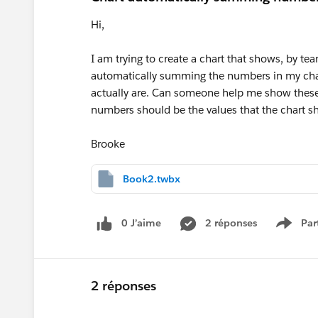
Hi,
I am trying to create a chart that shows, by t
automatically summing the numbers in my char
actually are. Can someone help me show these
numbers should be the values that the chart 
Brooke
Book2.twbx
0 J’aime
2 réponses
Par
Show 
2 réponses