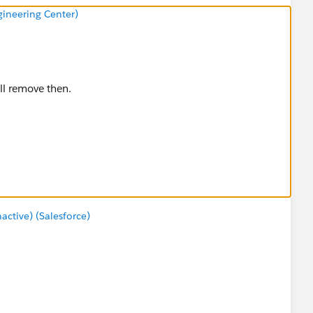
ineering Center)
ll remove then.
tive) (Salesforce)