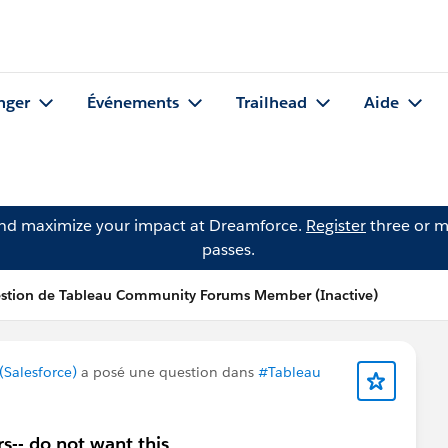
nger
Événements
Trailhead
Aide
and maximize your impact at Dreamforce.
Register
three or m
passes.
stion de Tableau Community Forums Member (Inactive)
Salesforce)
a posé une question dans
#Tableau
-- do not want this