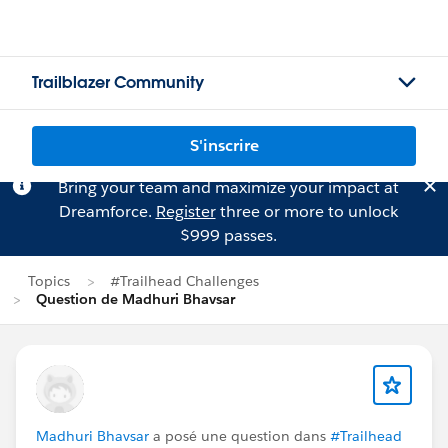
Trailblazer Community
S'inscrire
Bring your team and maximize your impact at
Dreamforce.
Register
three or more to unlock
$999 passes.
Topics
#Trailhead Challenges
Question de Madhuri Bhavsar
Madhuri Bhavsar
a posé une question dans
#Trailhead