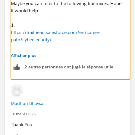
Maybe you can refer to the following trailmixes. Hope
it would help
1.
https://trailhead.salesforce.com/en/career-
path/cybersecurity/
2.
Afficher plus
https://trailhead.salesforce.com/users/strailhead/trail
2 autres personnes ont jugé la réponse utile
mixes/data-security
3.
https://trailhead.salesforce.com/content/learn/modul
es/data_security
Madhuri Bhavsar
16 mai à 06:25
Thank You......