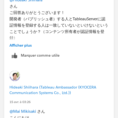
さん
ご回答ありがとうございます！
開発者（パブリッシュ者）する人とTableauServerに認
証情報を登録する人は一致していないといけないという
ことでしょうか？（コンテンツ所有者が認証情報を登
録）
TableauServerでのキーの管理は管理者、開発者は管理
Afficher plus
者のキーを参照するような設定はできないでしょう
Marquer comme utile
か？
また、上記とは話がずれますが、データソースに認証情
報を埋め込んだ場合、TableauServerに認証情報を登録
しなくてもレポートが参照できました。
Hideaki Shiihara (Tableau Ambassador (KYOCERA
認証情報埋め込みでTableauServerに認証情報登録なし
Communication Systems Co., Ltd.))
の運用は問題ないのでしょうか。
15 avr. à 03:26
よろしくお願いいたします。
@Mai Mikisaki
さん
こんにちは。