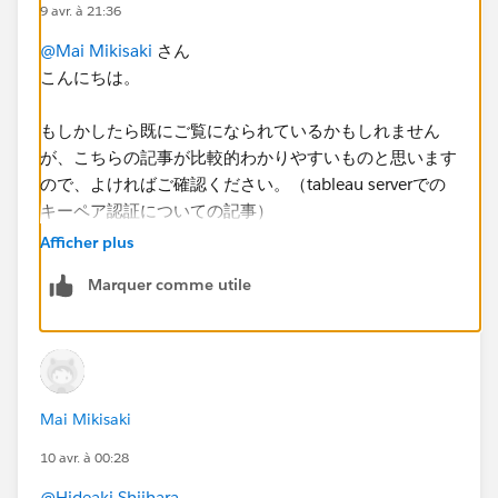
・開発者がTableau Desktopを使ってレポート開発・
9 avr. à 21:36
publish を行います
@Mai Mikisaki
さん
・ワークブックとデータソースは 1 : 1 の構成です
こんにちは。
・Snowflake側のユーザーは1つのサービスユーザーの
みを利用します
もしかしたら既にご覧になられているかもしれません
・秘密鍵（キーペア）は開発者の個々人のユーザーでは
が、こちらの記事が比較的わかりやすいものと思います
なく、管理者が管理したいと考えています
ので、よければご確認ください。（tableau serverでの
キーペア認証についての記事）
もし”保存済み認証資格情報への登録が必要”という場合
には、
Afficher plus
https://dev.classmethod.jp/articles/tableau-server-
本前提条件（開発者がレポート開発、鍵は管理者が管
Marquer comme utile
snowflake-keypairoauth/
理、Snowflakeユーザーは1つ）において一般的にどの
ような手順・運用が取られているのかをあわせて知りた
いです。
Mai Mikisaki
10 avr. à 00:28
@Hideaki Shiihara