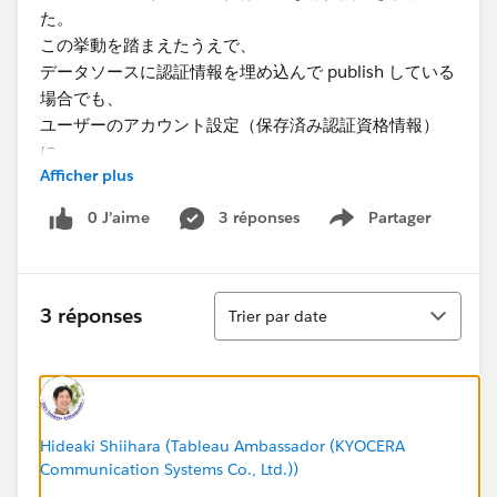
た。
この挙動を踏まえたうえで、
データソースに認証情報を埋め込んで publish している
場合でも、
ユーザーのアカウント設定（保存済み認証資格情報）
に
Afficher plus
Snowflakeのキーペアを登録する必要はありますか？
0 J’aime
3 réponses
Partager
Show menu
以下ドキュメントを見る限り、保存済み認証資格情報に
登録が必要と記載があるのですが、
設定によって登録要否が異なるのか、改めて確認したい
Tri
です。
3 réponses
Trier par date
https://help.tableau.com/current/server/ja-
jp/snowflake_key_pair_auth.htm
Hideaki Shiihara (Tableau Ambassador (KYOCERA
Communication Systems Co., Ltd.))
補足（背景・前提）