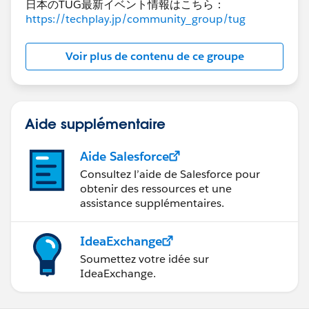
日本のTUG最新イベント情報はこちら：
https://help.tableau.com/current/online/en-
https://techplay.jp/community_group/tug
us/snowflake_key_pair_auth.htm
Voir plus de contenu de ce groupe
回答になっておりますでしょうか。
よろしくお願いいたします。
Aide supplémentaire
Aide Salesforce
Consultez l’aide de Salesforce pour
obtenir des ressources et une
assistance supplémentaires.
IdeaExchange
Soumettez votre idée sur
IdeaExchange.