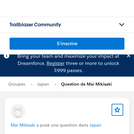
Trailblazer Community
S'inscrire
Bring your team and maximize your impact at
Dreamforce.
Register
three or more to unlock
$999 passes.
Groupes
Japan
Question de Mai Mikisaki
Mai Mikisaki
a posé une question dans
Japan