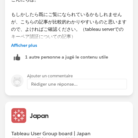
もしかしたら既にご覧になられているかもしれません
が、こちらの記事が比較的わかりやすいものと思います
ので、よければご確認ください。（tableau serverでの
キーペア認証についての記事）
Afficher plus
https://dev.classmethod.jp/articles/tableau-server-
1 autre personne a jugé le contenu utile
snowflake-keypairoauth/
Tableauではヘルプなどで記載がなくても利用できるケ
ースがあるようです(一般的に)。
Ajouter un commentaire
ただし、ヘルプなどに記載の方法と異なる場合の設定に
Rédiger une réponse...
よる動作については保証外になると思われます。何か問
題が生じてSalesforceに問い合わせしたとして、まずは
認証情報の登録など勧められると思われます。
Japan
こちらのTableauのSnowflakeのキーペア認証関連のヘ
ルプを見ても、認証情報をserver側に登録するよう記載
されております。
Tableau User Group board | Japan