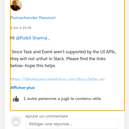
Purnachander Pasunuri
2 avr. à 14:34
Hi
@Pulkit Sharma
,
Since Task and Event aren’t supported by the UI APIs,
they will not unfurl in Slack. Please find the links
below—hope this helps
https://developer.salesforce.com/docs/atlas.en-
us.uiapi.meta/uiapi/ui_api_all_supported_objects.ht
Afficher plus
m
1 autre personne a jugé le contenu utile
https://help.salesforce.com/s/articleView?
id=slack.slack_apps_digital_hq_object_support.htm&t
Ajouter un commentaire
ype=5
Rédiger une réponse...