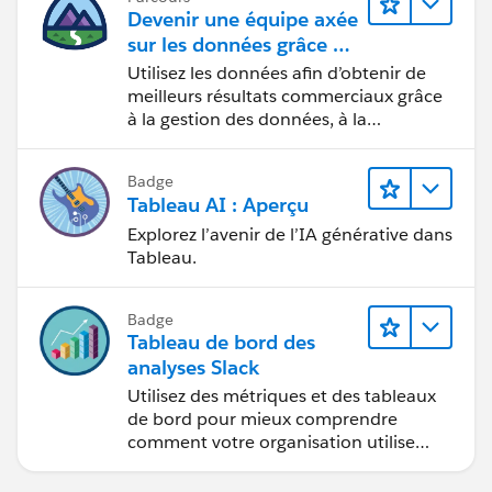
Devenir une équipe axée
sur les données grâce à
Tableau
Utilisez les données afin d’obtenir de
meilleurs résultats commerciaux grâce
à la gestion des données, à la
gouvernance des données, aux outils
de visualisation des données, aux récits
Badge
fondés sur les données et à la
Tableau AI : Aperçu
collaboration.
Explorez l’avenir de l’IA générative dans
Tableau.
Badge
Tableau de bord des
analyses Slack
Utilisez des métriques et des tableaux
de bord pour mieux comprendre
comment votre organisation utilise
Slack.