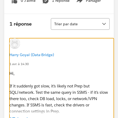
0 J’aime
1 réponse
Partager
Show menu
Tri
1 réponse
Trier par date
Harry Goyal (Data-Bridge)
1 avr. à 14:30
Hi,
If it suddenly got slow, it’s likely not Prep but
SQL/network. Test the same query in SSMS - if it’s slow
there too, check DB load, locks, or network/VPN
changes. If SSMS is fast, check the drivers or
connection settings in Prep.