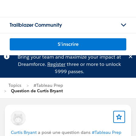
Trailblazer Community
S'inscrire
Bring your team and maximize your impact at
Dreamforce.
Register
three or more to unlock
$999 passes.
Topics
#Tableau Prep
Question de Curtis Bryant
Curtis Bryant
a posé une question dans
#Tableau Prep