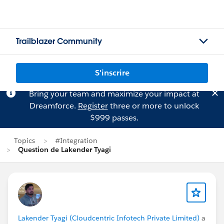
Trailblazer Community
S'inscrire
Bring your team and maximize your impact at
Dreamforce.
Register
three or more to unlock
$999 passes.
Topics
#Integration
Question de Lakender Tyagi
Lakender Tyagi (Cloudcentric Infotech Private Limited)
a