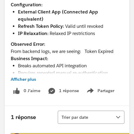
Configuration:
External Client App (Connected App
equivalent)
Refresh Token Policy:
Valid until revoked
IP Relaxation:
Relaxed IP restrictions
Observed Error:
From backend logs, we are seeing: Token Expired
Business Impact:
Breaks automated API integration
Requires repeated manual re-authentication
Afficher plus
Impacts system reliability and dependent
processes
0 J’aime
1 réponse
Partager
Show menu
@* Salesforce Developers *
Tri
1 réponse
Trier par date