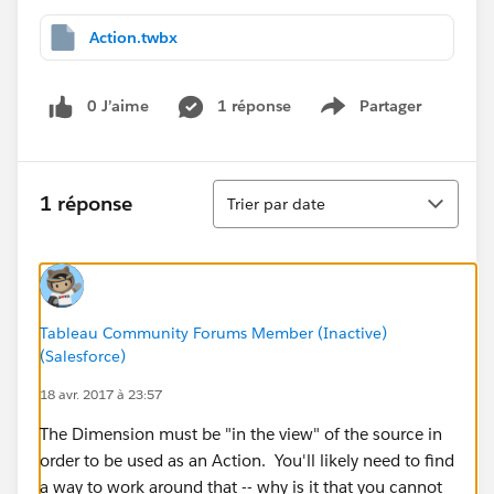
Action.twbx
0 J’aime
1 réponse
Partager
Show menu
Tri
1 réponse
Trier par date
Tableau Community Forums Member (Inactive)
(Salesforce)
18 avr. 2017 à 23:57
The Dimension must be "in the view" of the source in
order to be used as an Action. You'll likely need to find
a way to work around that -- why is it that you cannot