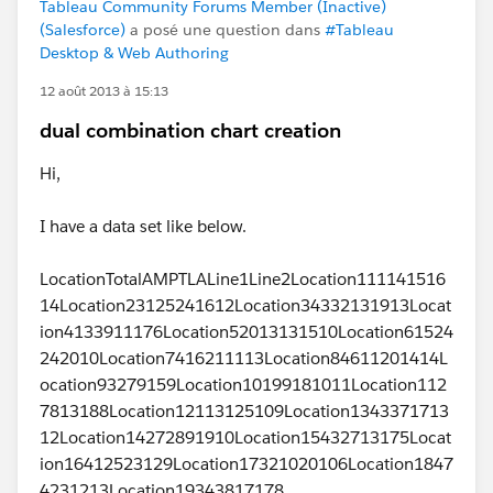
Tableau Community Forums Member (Inactive)
(Salesforce)
a posé une question dans
#Tableau
Desktop & Web Authoring
12 août 2013 à 15:13
dual combination chart creation
Hi,
I have a data set like below.
LocationTotalAMPTLALine1Line2Location111141516
14Location23125241612Location34332131913Locat
ion4133911176Location52013131510Location61524
242010Location7416211113Location84611201414L
ocation93279159Location10199181011Location112
7813188Location12113125109Location1343371713
12Location14272891910Location15432713175Locat
ion16412523129Location17321020106Location1847
4231213Location19343817178