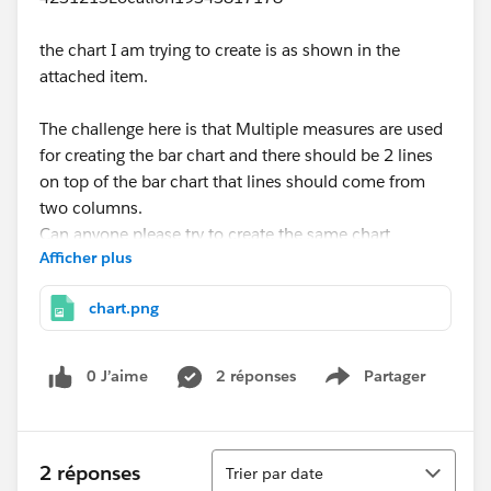
the chart I am trying to create is as shown in the
attached item.
The challenge here is that Multiple measures are used
for creating the bar chart and there should be 2 lines
on top of the bar chart that lines should come from
two columns.
Can anyone please try to create the same chart
Afficher plus
without changing the structure of the data.
chart.png
If this is not possible which can be the best alternate
solution to represent this type of the data.
0 J’aime
2 réponses
Partager
Show menu
Regards,
Philip George
Tri
2 réponses
Trier par date