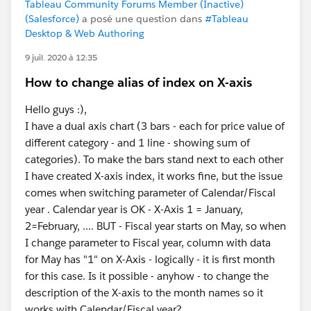
Tableau Community Forums Member (Inactive)
(Salesforce)
a posé une question dans
#Tableau
Desktop & Web Authoring
9 juil. 2020 à 12:35
How to change alias of index on X-axis
Hello guys :),
I have a dual axis chart (3 bars - each for price value of
different category - and 1 line - showing sum of
categories). To make the bars stand next to each other
I have created X-axis index, it works fine, but the issue
comes when switching parameter of Calendar/Fiscal
year . Calendar year is OK - X-Axis 1 = January,
2=February, .... BUT - Fiscal year starts on May, so when
I change parameter to Fiscal year, column with data
for May has "1" on X-Axis - logically - it is first month
for this case. Is it possible - anyhow - to change the
description of the X-axis to the month names so it
works with Calendar/Fiscal year?