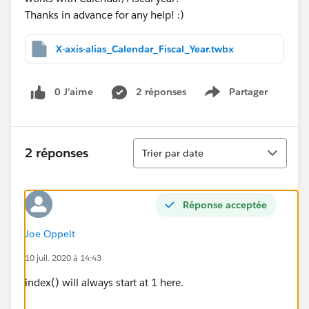
Thanks in advance for any help! :)
X-axis-alias_Calendar_Fiscal_Year.twbx
0 J’aime
2 réponses
Partager
Show menu
Tri
2 réponses
Trier par date
Réponse acceptée
Joe Oppelt
10 juil. 2020 à 14:43
​index() will always start at 1 here.