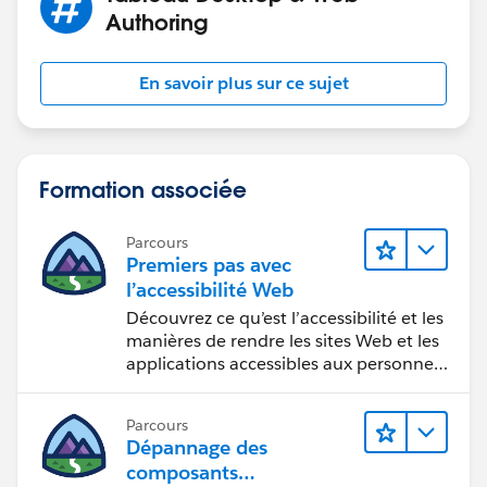
Authoring
And your 2nd question, you can create a calculation
field to calculate the sign up date to their 1st order
date
En savoir plus sur ce sujet
A sample workbook attached for your reference.
Formation associée
Hope this helps
Parcours
ZZ
Premiers pas avec
l’accessibilité Web
Découvrez ce qu’est l’accessibilité et les
manières de rendre les sites Web et les
applications accessibles aux personnes
en situation de handicap.
Parcours
Dépannage des
composants