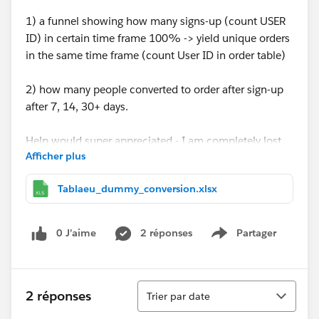
1) a funnel showing how many signs-up (count USER
ID) in certain time frame 100% -> yield unique orders
in the same time frame (count User ID in order table)
2) how many people converted to order after sign-up
after 7, 14, 30+ days.
Help would super appreciated - I am completely lost
Afficher plus
and just learning. I have attached an excels showing
some dummy data.
Tablaeu_dummy_conversion.xlsx
Thanks
Carl
0 J’aime
2 réponses
Partager
Show menu
Tri
2 réponses
Trier par date