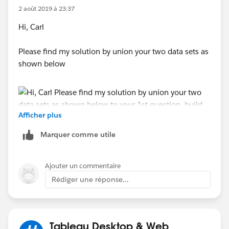
2 août 2019 à 23:37
Hi, Carl
Please find my solution by union your two data sets as
shown below
Afficher plus
Marquer comme utile
Ajouter un commentaire
to your 1st question, build the view like below to show
Rédiger une réponse...
how many orders compare to how many sign up for
each date
Tableau Desktop & Web