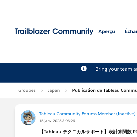
Trailblazer Community
Aperçu
Écha
Bring your team 
Groupes
Japan
Publication de Tableau Commu
Tableau Community Forums Member (Inactive) (
15 janv. 2025 à 06:26
【Tableau テクニカルサポート】表計算関数 PRE