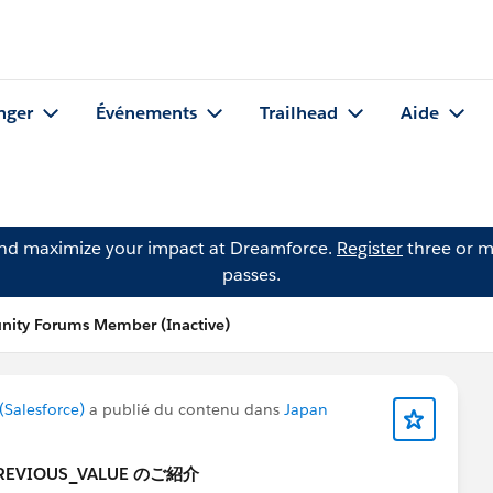
nger
Événements
Trailhead
Aide
and maximize your impact at Dreamforce.
Register
three or m
passes.
nity Forums Member (Inactive)
Salesforce)
a publié du contenu dans
Japan
VIOUS_VALUE のご紹介