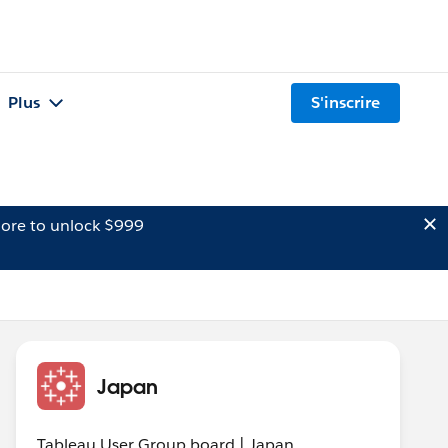
Plus
S'inscrire
ore to unlock $999
Japan
Tableau User Group board | Japan