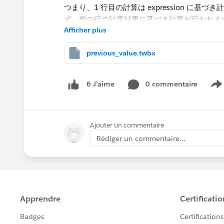
つまり、1 行目の計算は expression に基づ
ず、前の行の計算結果に基づき計算が行われま
Afficher plus
下記2つの計算式の計算結果をご確認ください
previous_value.twbx
PREVIOUS_VALUE(1)+SUM([数量])
PREVIOUS_VALUE(sum([数量]))+1
0 commentaire
6 J’aime
S
Ajouter un commentaire
Rédiger un commentaire...
PREVIOUS_VALUE(1)+SUM([数量]) の場合
そのため、
1 行目の計算結果は初期値(1) +1 行目のSUM([数量
2 行目の計算結果は 1 行目の計算結果+2 行目のSUM
3 行目の計算結果は 2 行目の計算結果+3 行目のSUM
...