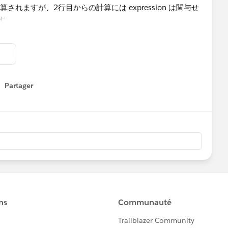
き計算されますが、2行目からの計算には expression は関与せ
す。
：
Partager
how menu
、expression=1 のため、計算の初期値は 1 です。
]) ：1+306=307,
([数量]) ：307+159=466
([数量]) ：466+597=1063