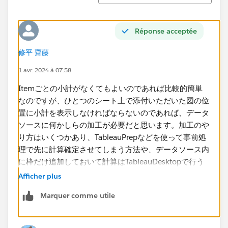
Réponse acceptée
修平 齋藤
1 avr. 2024 à 07:58
Itemごとの小計がなくてもよいのであれば比較的簡単
なのですが、ひとつのシート上で添付いただいた図の位
置に小計を表示しなければならないのであれば、データ
ソースに何かしらの加工が必要だと思います。加工のや
り方はいくつかあり、TableauPrepなどを使って事前処
理で先に計算確定させてしまう方法や、データソース内
に枠だけ追加しておいて計算はTableauDesktopで行う
方法などが考えられます。どういったアプローチを取る
Afficher plus
のかは要件次第です。
Marquer comme utile
複数シートに分けてよいのであれば、ダッシュボード上
で縦に並べるという方法もあります。単一シートに拘ら