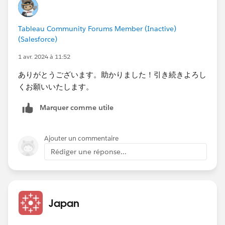
ないならこれが一番簡単ですが、一方でCustomerが大
量にある場合は並べた2つのシート間でスクロールの同
Tableau Community Forums Member (Inactive)
期が取れないという欠点があります。
(Salesforce)
なお、小計が不要な場合はビュー上にItemの粒度をあ
1 avr. 2024 à 11:52
えて持たせず、計算式内で必要な部分を取り出し、メジ
ありがとうございます。助かりました！引き続きよろし
ャーバリューとして並べてしまうのが簡単な方法になる
くお願いいたします。
と思います。
Marquer comme utile
Ajouter un commentaire
Rédiger une réponse...
Japan