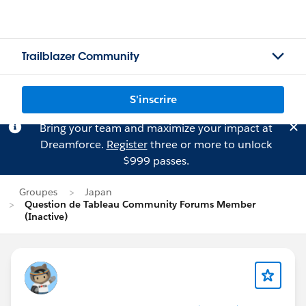
Trailblazer Community
S'inscrire
Bring your team and maximize your impact at
Dreamforce.
Register
three or more to unlock
$999 passes.
Groupes
Japan
Question de Tableau Community Forums Member
(Inactive)