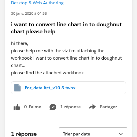
Desktop & Web Authoring
30 janv. 2020 à 04:38
i want to convert line chart in to doughnut
chart please help
hi there,
please help me with the viz i'm attaching the
workbook i want to convert line chart in to doughnut
chart....
please find the attached workbook.
For_data ltct_v10.5.twbx
0 J’aime
1 réponse
Partager
Show menu
Tri
1 réponse
Trier par date