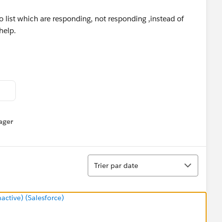
o list which are responding, not responding ,instead of
help.
ager
enu
Tri
Trier par date
tive) (Salesforce)