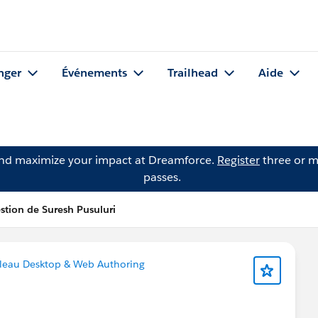
nger
Événements
Trailhead
Aide
and maximize your impact at Dreamforce.
Register
three or m
passes.
stion de Suresh Pusuluri
leau Desktop & Web Authoring