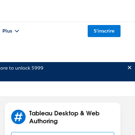
Plus
S'inscrire
ore to unlock $999
Tableau Desktop & Web
Authoring