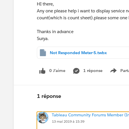
HI there,
Any one please help i want to display service n
count(which is count sheet).please some one 
Thanks in advance
Surya.
Not Responded Meter-5.twbx
0 J’aime
1 réponse
Part
Show m
1 réponse
Tableau Community Forums Member (Inac
13 mai 2019 à 15:39