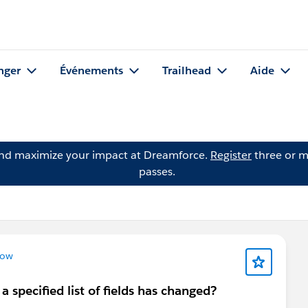
nger
Événements
Trailhead
Aide
and maximize your impact at Dreamforce.
Register
three or m
passes.
low
a specified list of fields has changed?