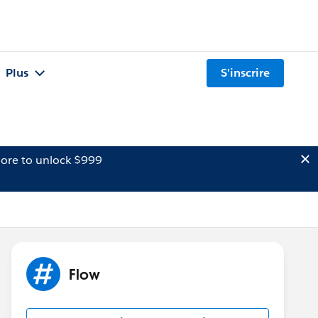
Plus
S'inscrire
ore to unlock $999
Flow