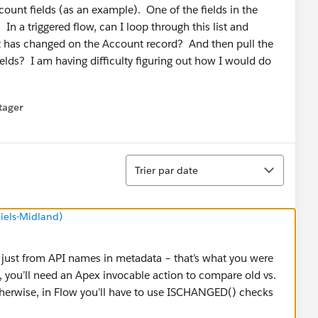
ount fields (as an example). One of the fields in the
In a triggered flow, can I loop through this list and
ist has changed on the Account record? And then pull the
ields? I am having difficulty figuring out how I would do
tager
menu
Tri
Trier par date
iels-Midland)
s just from API names in metadata – that’s what you were
, you’ll need an Apex invocable action to compare old vs.
 Otherwise, in Flow you’ll have to use ISCHANGED() checks