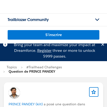
Trailblazer Community
S'inscrire
Bring your team and maximize your impact at
Dreamforce.
Register
three or more to unlock
$999 passes.
Topics
#Trailhead Challenges
Question de PRINCE PANDEY
PRINCE PANDEY (kiit)
a posé une question dans