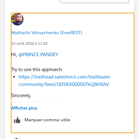
Mykhailo Vdovychenko (EverREST)
15 août 2025 à 11:50
Hi,
@PRINCE PANDEY
Try to use this approach:
https://trailhead.salesforce.com/trailblazer-
community/feed/0D5KX00000TkQ8H0AV
Sincerely,
Mykhailo Vdovychenko
Afficher plus
Bringing Cloud Excellence with
IBVCLOUD OÜ
Marquer comme utile