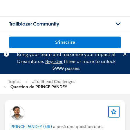
Trailblazer Community
S'inscrire
Bring your team and maximize your impact at
Dreamforce.
Register
three or more to unlock
$999 passes.
Topics
#Trailhead Challenges
Question de PRINCE PANDEY
PRINCE PANDEY (kiit)
a posé une question dans