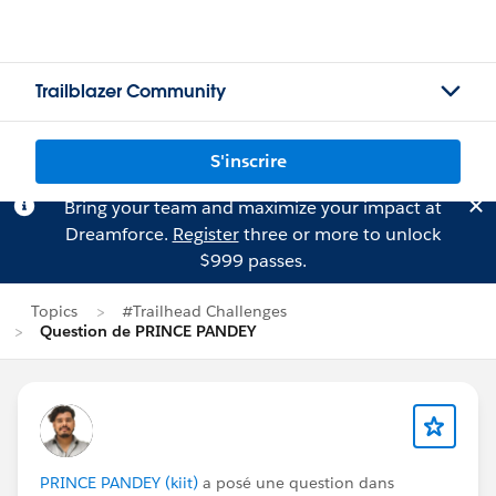
Trailblazer Community
S'inscrire
Bring your team and maximize your impact at
Dreamforce.
Register
three or more to unlock
$999 passes.
Topics
#Trailhead Challenges
Question de PRINCE PANDEY
PRINCE PANDEY (kiit)
a posé une question dans