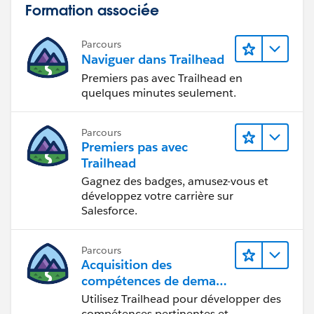
Formation associée
Parcours
Naviguer dans Trailhead
Premiers pas avec Trailhead en
quelques minutes seulement.
Parcours
Premiers pas avec
Trailhead
Gagnez des badges, amusez-vous et
développez votre carrière sur
Salesforce.
Parcours
Acquisition des
compétences de demain
avec Trailhead
Utilisez Trailhead pour développer des
compétences pertinentes et