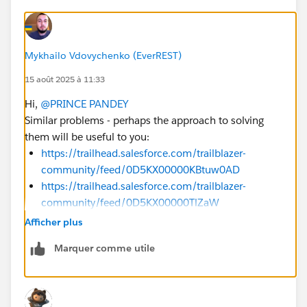
Mykhailo Vdovychenko (EverREST)
15 août 2025 à 11:33
Hi,
@PRINCE PANDEY
Similar problems - perhaps the approach to solving
them will be useful to you:
https://trailhead.salesforce.com/trailblazer-
community/feed/0D5KX00000KBtuw0AD
https://trailhead.salesforce.com/trailblazer-
community/feed/0D5KX00000TlZaW
Afficher plus
Sincerely,
Mykhailo Vdovychenko
Marquer comme utile
Bringing Cloud Excellence with
IBVCLOUD OÜ