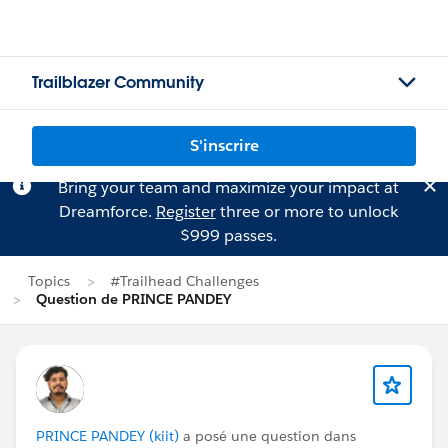
Trailblazer Community
S'inscrire
Bring your team and maximize your impact at
Dreamforce.
Register
three or more to unlock
$999 passes.
Topics
#Trailhead Challenges
Question de PRINCE PANDEY
PRINCE PANDEY (kiit)
a posé une question dans