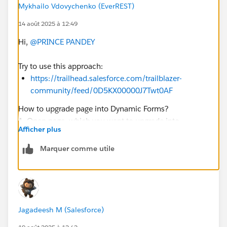
Mykhailo Vdovychenko (EverREST)
14 août 2025 à 12:49
Hi,
@PRINCE PANDEY
Try to use this approach:
https://trailhead.salesforce.com/trailblazer-
community/feed/0D5KX00000J7Twt0AF
How to upgrade page into Dynamic Forms?
1. Open page, which you want to upgrade into
Afficher plus
Dynamic Forms. For example, I'm opened Account
page.
Marquer comme utile
Then, click Gear Icon --> Edit Page
Jagadeesh M (Salesforce)
2. Click on the page space --> then Upgrade Now