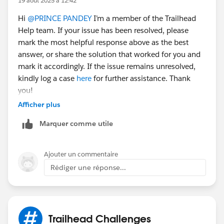
19 août 2025 à 12:42
Hi
@PRINCE PANDEY
I’m a member of the Trailhead
Help team. If your issue has been resolved, please
3. Next, click Save and Activation
mark the most helpful response above as the best
answer, or share the solution that worked for you and
Sincerely,
mark it accordingly. If the issue remains unresolved,
Mykhailo Vdovychenko
kindly log a case
here
for further assistance. Thank
Bringing Cloud Excellence with
IBVCLOUD OÜ
you!
Afficher plus
Marquer comme utile
Ajouter un commentaire
Rédiger une réponse...
Trailhead Challenges