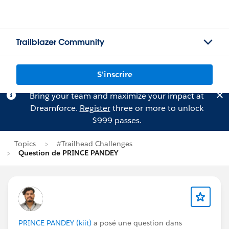
Trailblazer Community
S'inscrire
Bring your team and maximize your impact at
Dreamforce.
Register
three or more to unlock
$999 passes.
Topics
#Trailhead Challenges
Question de PRINCE PANDEY
PRINCE PANDEY (kiit)
a posé une question dans