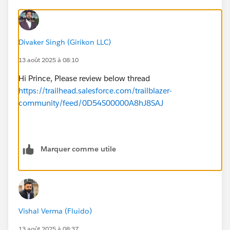
Divaker Singh (Girikon LLC)
13 août 2025 à 08:10
Hi Prince, Please review below thread
https://trailhead.salesforce.com/trailblazer-
community/feed/0D54S00000A8hJ8SAJ
Marquer comme utile
Vishal Verma (Fluido)
13 août 2025 à 08:37