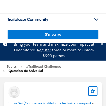
Trailblazer Community
S'inscrire
Bring your team and maximize your impact at
Dreamforce.
Register
three or more to unlock
$999 passes.
Topics
#Trailhead Challenges
Question de Shiva Sai
Shiva Sai (Gurunanak institutions technical campus)
a