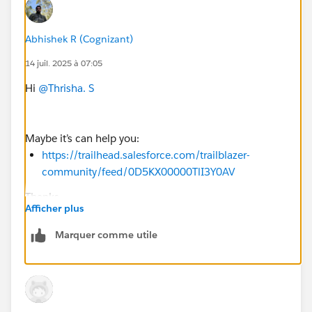
Abhishek R (Cognizant)
14 juil. 2025 à 07:05
Hi
@Thrisha. S
Maybe it’s can help you:
https://trailhead.salesforce.com/trailblazer-
community/feed/0D5KX00000TlI3Y0AV
Thanks
Afficher plus
Marquer comme utile