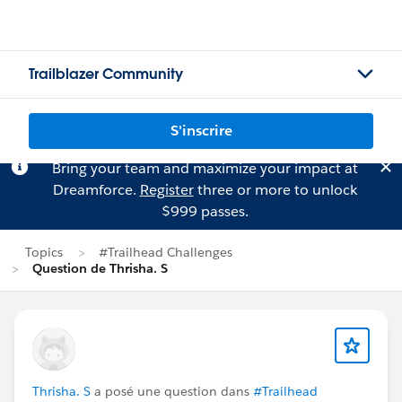
Trailblazer Community
S'inscrire
Bring your team and maximize your impact at
Dreamforce.
Register
three or more to unlock
$999 passes.
Topics
#Trailhead Challenges
Question de Thrisha. S
Thrisha. S
a posé une question dans
#Trailhead