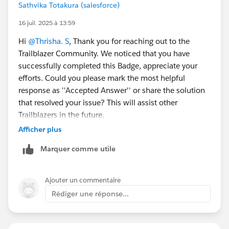
Sathvika Totakura (salesforce)
16 juil. 2025 à 13:59
Hi
@Thrisha. S
, Thank you for reaching out to the
Trailblazer Community. We noticed that you have
successfully completed this Badge, appreciate your
efforts. Could you please mark the most helpful
response as ''Accepted Answer'' or share the solution
that resolved your issue? This will assist other
Trailblazers in the future.
Afficher plus
Warm Regards,
Marquer comme utile
Trailhead Help
++TrailheadHelpFollowUp
Ajouter un commentaire
Rédiger une réponse...