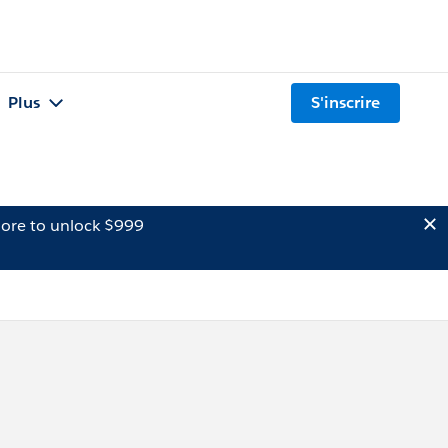
Plus
S'inscrire
ore to unlock $999