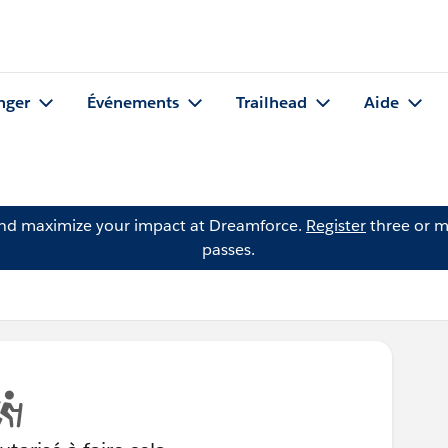
nger
Événements
Trailhead
Aide
and maximize your impact at Dreamforce.
Register
three or m
passes.