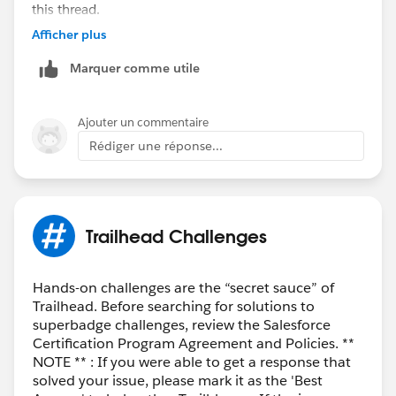
this thread.
Afficher plus
– If not, kindly let us know so that we can reach out to
Marquer comme utile
you through an email.
Thank You!
Ajouter un commentaire
Rédiger une réponse...
++TrailheadHelpFollowUp
Trailhead Challenges
Hands-on challenges are the “secret sauce” of
Trailhead. Before searching for solutions to
superbadge challenges, review the Salesforce
Certification Program Agreement and Policies. **
NOTE ** : If you were able to get a response that
solved your issue, please mark it as the 'Best