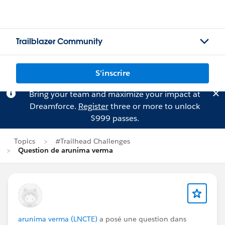
Trailblazer Community
S'inscrire
Bring your team and maximize your impact at
Dreamforce.
Register
three or more to unlock
$999 passes.
Topics
#Trailhead Challenges
Question de arunima verma
arunima verma (LNCTE)
a posé une question dans