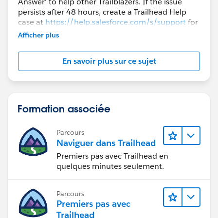
Answer' to help other Trailblazers. If the issue
persists after 48 hours, create a Trailhead Help
case at
https://help.salesforce.com/s/support
for
further assistance.
Afficher plus
En savoir plus sur ce sujet
Formation associée
Parcours
Naviguer dans Trailhead
Premiers pas avec Trailhead en
quelques minutes seulement.
Parcours
Premiers pas avec
Trailhead