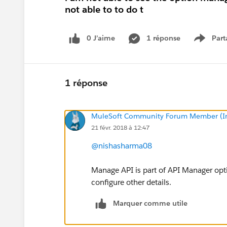
not able to to do t
0 J’aime
1 réponse
Part
Show m
1 réponse
MuleSoft Community Forum Member (Ina
21 févr. 2018 à 12:47
@nishasharma08
Manage API is part of API Manager opti
configure other details.
Marquer comme utile