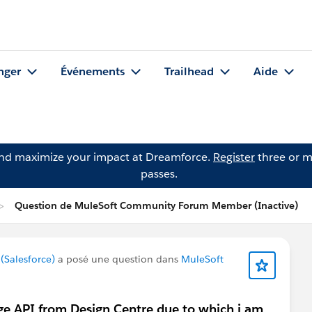
nger
Événements
Trailhead
Aide
and maximize your impact at Dreamforce.
Register
three or m
passes.
Question de MuleSoft Community Forum Member (Inactive)
Salesforce)
a posé une question dans
MuleSoft
ge API from Design Centre due to which i am