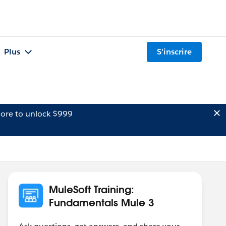
Plus
S'inscrire
ore to unlock $999
MuleSoft Training:
Fundamentals Mule 3