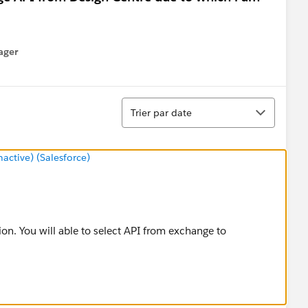
ager
enu
Tri
Trier par date
ctive) (Salesforce)
on. You will able to select API from exchange to