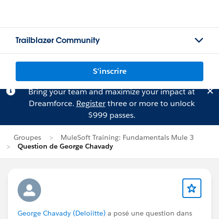
Trailblazer Community
S'inscrire
Bring your team and maximize your impact at
Dreamforce.
Register
three or more to unlock
$999 passes.
Groupes
MuleSoft Training: Fundamentals Mule 3
Question de George Chavady
George Chavady (Deloiitte)
a posé une question dans