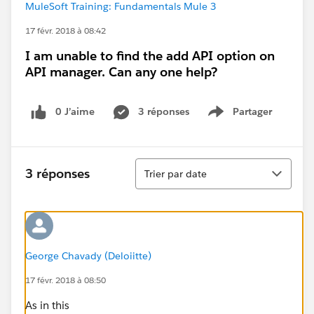
MuleSoft Training: Fundamentals Mule 3
17 févr. 2018 à 08:42
I am unable to find the add API option on
API manager. Can any one help?
0 J’aime
3 réponses
Partager
Show menu
Tri
3 réponses
Trier par date
George Chavady (Deloiitte)
17 févr. 2018 à 08:50
As in this