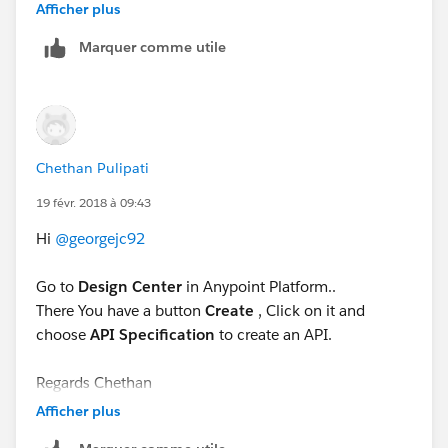
Afficher plus
Marquer comme utile
Ryan Anthony Andal
MuleSoft Forum Moderator
Senior Integration Consultant
Chethan Pulipati
19 févr. 2018 à 09:43
WhiteSky Labs
Hi
@georgejc92
https://www.whiteskylabs.com/
Go to
Design Center
in Anypoint Platform..
`Please report spam messages in the forum.`
There You have a button
Create
, Click on it and
choose
API Specification
to create an API.
Regards Chethan
Afficher plus