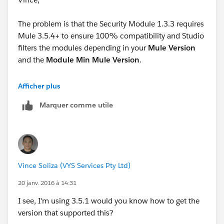
The problem is that the Security Module 1.3.3 requires
Mule 3.5.4+ to ensure 100% compatibility and Studio
filters the modules depending in your
Mule Version
and the
Module Min Mule Version
.
The best option is to upgrade your Mule Version from
Afficher plus
3.5.1 to 3.5.4 and then you will be able to see the
Marquer comme utile
module.
Greets
Esteban
Vince Soliza (VYS Services Pty Ltd)
20 janv. 2016 à 14:31
I see, I'm using 3.5.1 would you know how to get the
version that supported this?