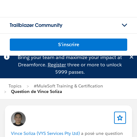
Trailblazer Community
S'inscrire
Bring your team and maximize your impact at
Dreamforce.
Register
three or more to unlock
$999 passes.
Topics
#MuleSoft Training & Certification
Question de Vince Soliza
Vince Soliza (VYS Services Pty Ltd)
a posé une question