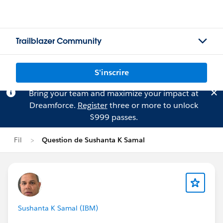
Trailblazer Community
S'inscrire
Bring your team and maximize your impact at
Dreamforce.
Register
three or more to unlock
$999 passes.
Fil
Question de Sushanta K Samal
Sushanta K Samal (IBM)