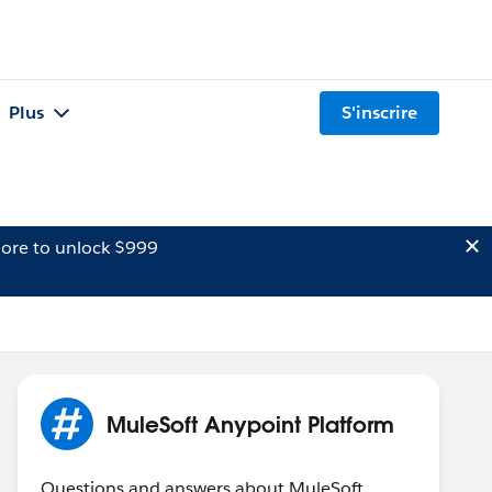
Plus
S'inscrire
ore to unlock $999
MuleSoft Anypoint Platform
Questions and answers about MuleSoft