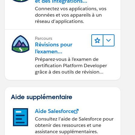
et des intégrations
formidables avec
Connectez vos applications, vos
MuleSoft
données et vos appareils à un
réseau d’applications.
Parcours
Révisions pour
l’examen
Platform Developer
Préparez-vous à l’examen de
certification Platform Developer
grâce à des outils de révision
interactifs.
Aide supplémentaire
Aide Salesforce
Consultez l’aide de Salesforce pour
obtenir des ressources et une
assistance supplémentaires.