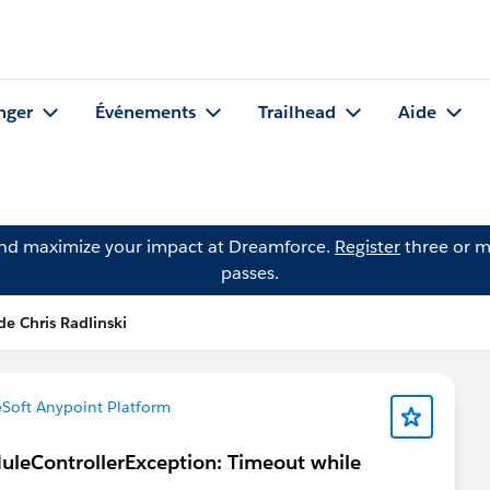
nger
Événements
Trailhead
Aide
and maximize your impact at Dreamforce.
Register
three or m
passes.
de Chris Radlinski
Soft Anypoint Platform
MuleControllerException: Timeout while