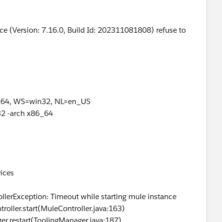
ce (Version: 7.16.0, Build Id: 202311081808) refuse to
_64, WS=win32, NL=en_US
32 -arch x86_64
vices
ollerException: Timeout while starting mule instance
troller.start(MuleController.java:163)
ger.restart(ToolingManager.java:187)