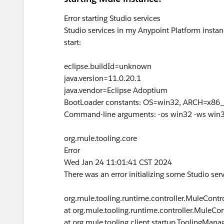
Error starting Studio services
Studio services in my Anypoint Platform instan
start:
eclipse.buildId=unknown
java.version=11.0.20.1
java.vendor=Eclipse Adoptium
BootLoader constants: OS=win32, ARCH=x86
Command-line arguments: -os win32 -ws win
org.mule.tooling.core
Error
Wed Jan 24 11:01:41 CST 2024
There was an error initializing some Studio ser
org.mule.tooling.runtime.controller.MuleContr
at org.mule.tooling.runtime.controller.MuleCon
at org.mule.tooling.client.startup.ToolingMana