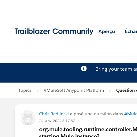
Trailblazer Community
Aperçu
Écha
Bring your team 
Topics
#MuleSoft Anypoint Platform
Question 
Chris Radlinski
a posé une question dans
#Mule
24 janv. 2024 à 17:37
org.mule.tooling.runtime.controller.
starting Mule instance?