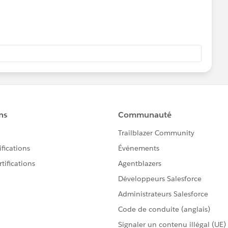
instance
leControllerException: Timeout while starting mule
MuleController.start(MuleController.java:163)
lingManager.restart(ToolingManager.java:187)
.ToolingClientPreferencesPage$3.run(ToolingClientPreferen
r.run(Worker.java:63)
ionTimeoutException: Condition with lambda expression in
eController was not fulfilled within 1 minutes 30
.await(ConditionAwaiter.java:148)