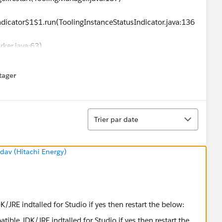
Indicator$1$1.run(ToolingInstanceStatusIndicator.java:136
rker.java:63)
utException: Condition with lambda expression in
ler was not fulfilled within 3 minutes.
tager
menu
ConditionAwaiter.java:148)
CallableCondition.java:78)
CallableCondition.java:26)
Tri
onditionFactory.java:873)
Trier par date
onditionFactory.java:842)
troller.start(MuleController.java:147)
av (Hitachi Energy)
JRE indtalled for Studio if yes then restart the below: