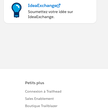
IdeaExchange
Soumettez votre idée sur
replace /(\[\{)|(\])|(\})/ with "" splitBy (",") 
IdeaExchange.