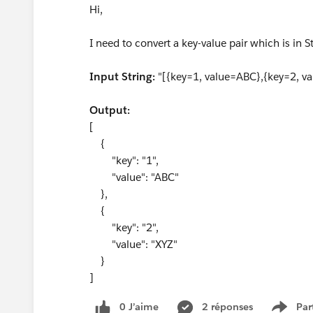
Hi,
I need to convert a key-value pair which is in 
Input String:
"[{key=1, value=ABC},{key=2, v
Output:
[
{
"key": "1",
"value": "ABC"
},
{
"key": "2",
"value": "XYZ"
}
]
0 J’aime
2 réponses
Par