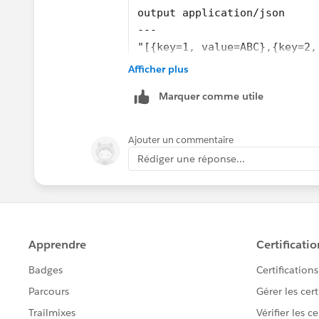
output application/json  
---
"[{key=1, value=ABC},{key=2,
    "$((trim(in) splitBy "="
Afficher plus
  })) map {
Marquer comme utile
  ($)
}
Ajouter un commentaire
Out:
Rédiger une réponse...
[
  {
    "key": "1",
    "value": "ABC"
  },
  {
    "key": "2",
    "value": "XYZ"
  }