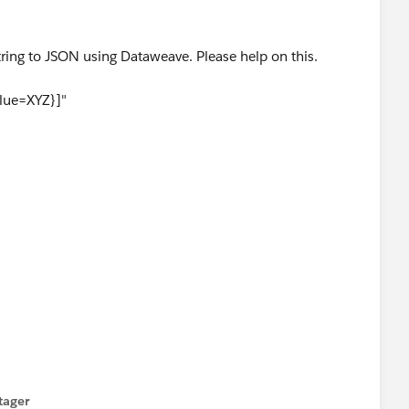
String to JSON using Dataweave. Please help on this.
alue=XYZ}]"
tager