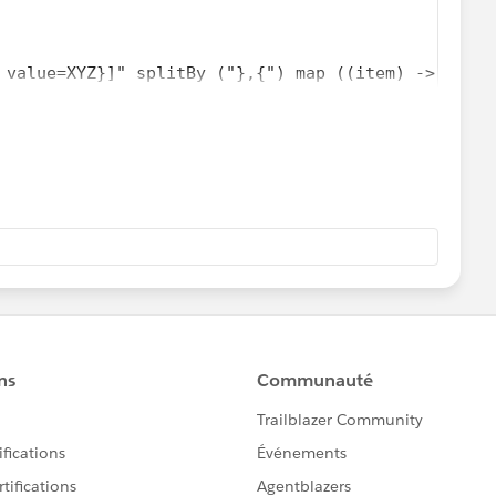
 value=XYZ}]" splitBy ("},{") map ((item) -> item 
)[0])": (trim(in) splitBy "=")[1]