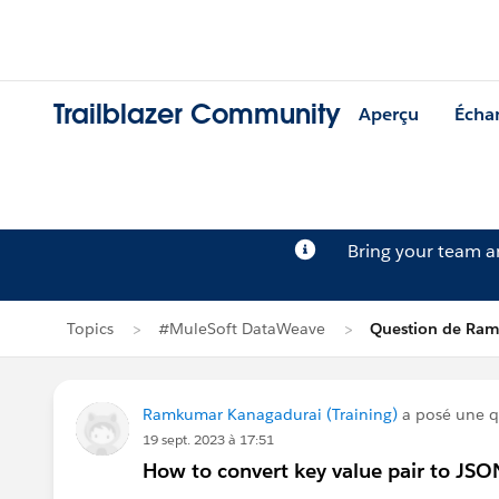
Trailblazer Community
Aperçu
Écha
Bring your team 
Topics
#MuleSoft DataWeave
Question de Ra
Ramkumar Kanagadurai (Training)
a posé une q
19 sept. 2023 à 17:51
How to convert key value pair to JS