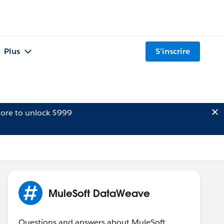
Plus
S'inscrire
ore to unlock $999
MuleSoft DataWeave
Questions and answers about MuleSoft