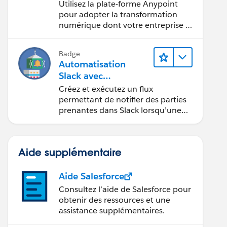
Anypoint de
Utilisez la plate-forme Anypoint
MuleSoft
pour adopter la transformation
numérique dont votre entreprise a
besoin.
Badge
Automatisation
Slack avec
MuleSoft Composer
Créez et exécutez un flux
permettant de notifier des parties
prenantes dans Slack lorsqu’une
requête est créée dans Salesforce.
Aide supplémentaire
Aide Salesforce
Consultez l’aide de Salesforce pour
obtenir des ressources et une
assistance supplémentaires.