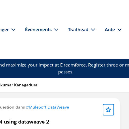
nger
Événements
Trailhead
Aide
and maximize your impact at Dreamforce.
Register
three or m
passes.
mkumar Kanagadurai
uestion dans
#MuleSoft DataWeave
ON using dataweave 2