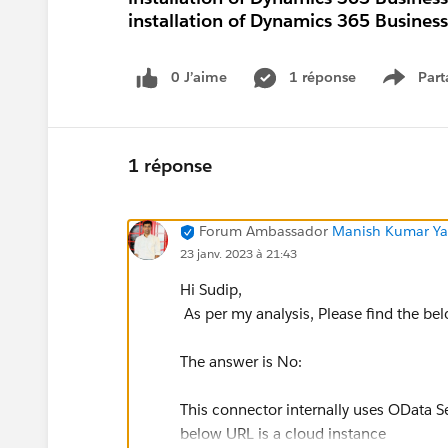
installation of Dynamics 365 Business
0 J’aime
1 réponse
Part
Show m
1 réponse
Forum Ambassador
Manish Kumar Yad
23 janv. 2023 à 21:43
Hi Sudip,
As per my analysis, Please find the b
The answer is No:
This connector internally uses OData S
below URL is a cloud instance