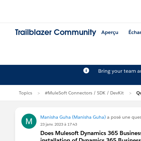
Trailblazer Community
Aperçu
Écha
Bring your team 
Topics
#MuleSoft Connectors / SDK / DevKit
Q
Manisha Guha (Manisha Guha)
a posé une que
23 janv. 2023 à 17:43
Does Mulesoft Dynamics 365 Business
installation of Dynamics 365 Business