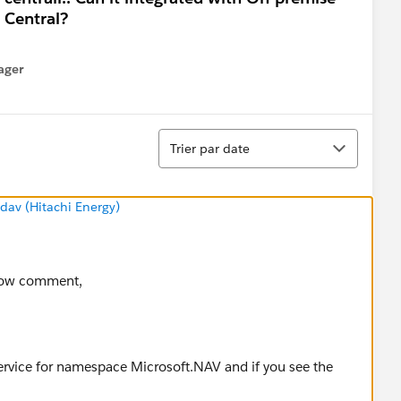
 Central?
ager
enu
Tri
Trier par date
av (Hitachi Energy)
elow comment,
ervice for namespace Microsoft.NAV and if you see the