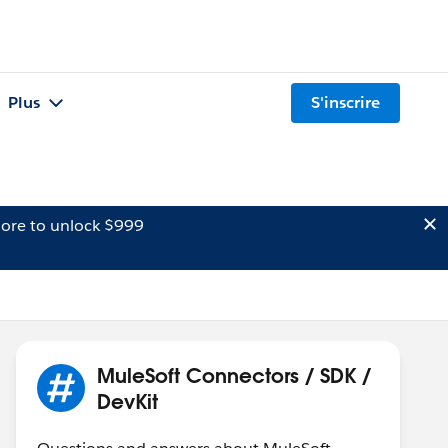
Plus
S'inscrire
ore to unlock $999
MuleSoft Connectors / SDK /
DevKit