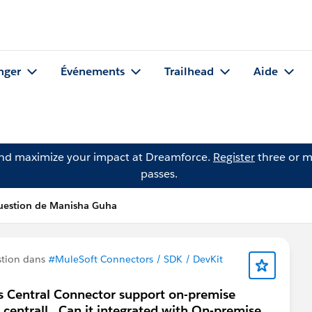
nger
Événements
Trailhead
Aide
and maximize your impact at Dreamforce.
Register
three or m
passes.
uestion de Manisha Guha
stion dans
#MuleSoft Connectors / SDK / DevKit
 Central Connector support on-premise
 centrall.. Can it integrated with On-premise