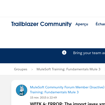
Trailblazer Community
Aperçu
Écha
Bring your team 
Groupes
MuleSoft Training: Fundamentals Mule 3
MuleSoft Community Forum Member (Inactive) (
Training: Fundamentals Mule 3
15 nov. 2015 à 22:49
WEEK 4: ERROR: The import javax.xm