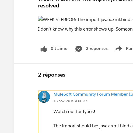
resolved
I don't know why this error shows up. Someo
0 J’aime
2 réponses
Par
Show 
2 réponses
MuleSoft Community Forum Member (Ina
16 nov. 2015 à 00:37
Watch out for typos!
The import should be: javax.xml.bind