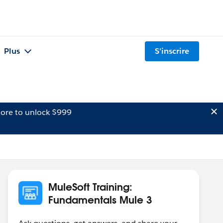
Plus
S'inscrire
ore to unlock $999
MuleSoft Training:
Fundamentals Mule 3