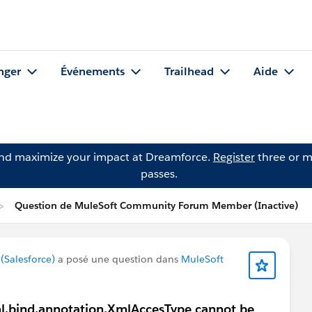
nger
Événements
Trailhead
Aide
and maximize your impact at Dreamforce.
Register
three or m
passes.
Question de MuleSoft Community Forum Member (Inactive)
Salesforce)
a posé une question dans
MuleSoft
l.bind.annotation.XmlAccesType cannot be