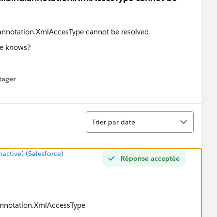
ne knows?
tager
menu
Tri
Trier par date
ctive) (Salesforce)
Réponse acceptée
.annotation.XmlAccessType