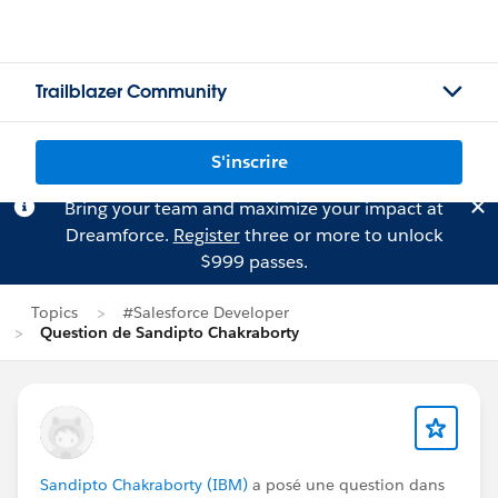
Trailblazer Community
S'inscrire
Bring your team and maximize your impact at
Dreamforce.
Register
three or more to unlock
$999 passes.
Topics
#Salesforce Developer
Question de Sandipto Chakraborty
Sandipto Chakraborty (IBM)
a posé une question dans