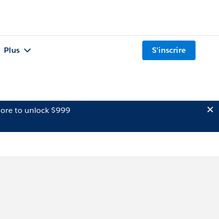
Plus
S'inscrire
ore to unlock $999