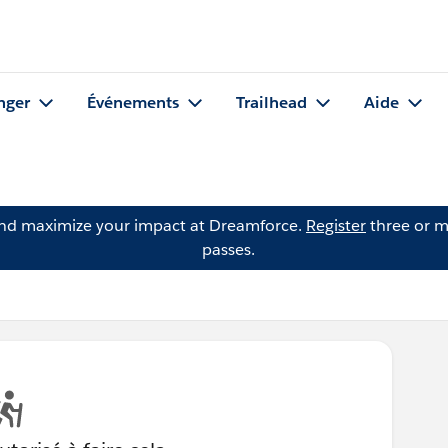
nger
Événements
Trailhead
Aide
and maximize your impact at Dreamforce.
Register
three or m
passes.