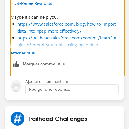
Hi,
@Renee Reynolds
Maybe it's can help you:
https://www.salesforce.com/blog/how-to-import-
data-into-npsp-more-effectively/
https://trailhead.salesforce.com/content/learn/pr
ojects/import-your-data-using-npsp-data-
importer/upload-your-data-into-the-npsp-data-
Afficher plus
importer
Marquer comme utile
Sincerely,
Mykhailo Vdovychenko
Ajouter un commentaire
Bringing Cloud Excellence with
IBVCLOUD OÜ
Rédiger une réponse...
Trailhead Challenges