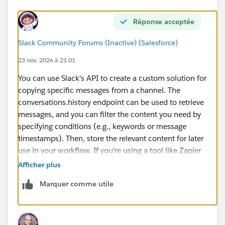
Réponse acceptée
Slack Community Forums (Inactive) (Salesforce)
23 nov. 2024 à 21:01
You can use Slack's API to create a custom solution for
copying specific messages from a channel. The
conversations.history endpoint can be used to retrieve
messages, and you can filter the content you need by
specifying conditions (e.g., keywords or message
timestamps). Then
,
store the relevant content for later
use in your workflow. If you're using a tool like Zapier
or Integromat, you can also automate this process by
Afficher plus
setting up triggers and filters to select specific
Marquer comme utile
messages.