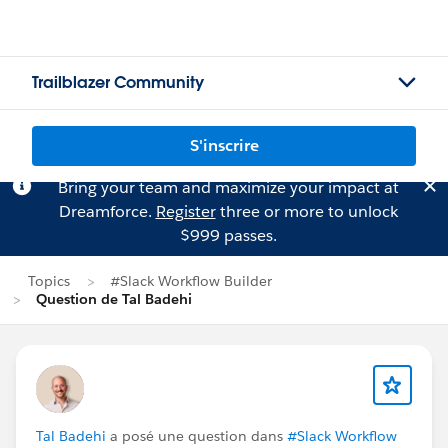
Trailblazer Community
S'inscrire
Bring your team and maximize your impact at
Dreamforce.
Register
three or more to unlock
$999 passes.
Topics
#Slack Workflow Builder
Question de Tal Badehi
Tal Badehi
a posé une question dans
#Slack Workflow