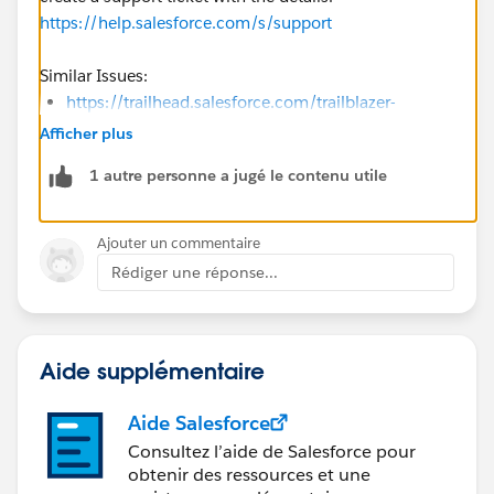
https://help.salesforce.com/s/support
Similar Issues:
https://trailhead.salesforce.com/trailblazer-
community/feed/0D5KX00000J85E80AJ
Afficher plus
https://trailhead.salesforce.com/trailblazer-
1 autre personne a jugé le contenu utile
community/feed/0D54V00007igIqs
Ajouter un commentaire
Rédiger une réponse...
Aide supplémentaire
Aide Salesforce
Consultez l’aide de Salesforce pour
obtenir des ressources et une