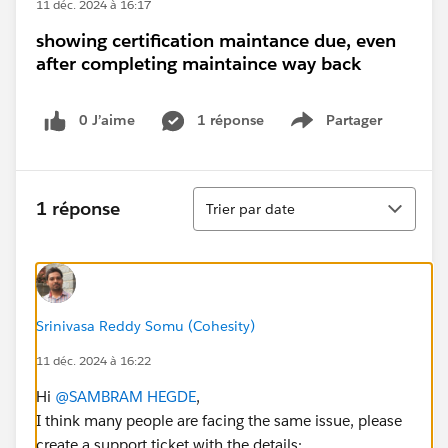
11 déc. 2024 à 16:17
showing certification maintance due, even
after completing maintaince way back
0 J’aime
1 réponse
Partager
Show menu
Tri
1 réponse
Trier par date
Srinivasa Reddy Somu (Cohesity)
11 déc. 2024 à 16:22
Hi
@SAMBRAM HEGDE
,
I think many people are facing the same issue, please
create a support ticket with the details: