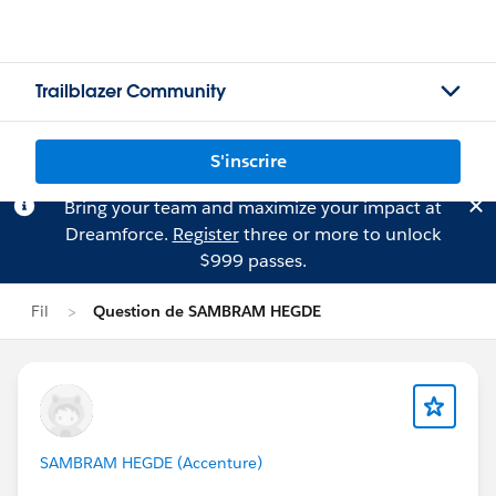
Trailblazer Community
S'inscrire
Bring your team and maximize your impact at
Dreamforce.
Register
three or more to unlock
$999 passes.
Fil
Question de SAMBRAM HEGDE
SAMBRAM HEGDE (Accenture)