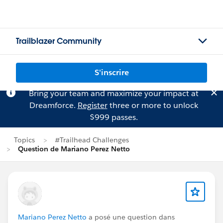
Trailblazer Community
S'inscrire
Bring your team and maximize your impact at
Dreamforce.
Register
three or more to unlock
$999 passes.
Topics
#Trailhead Challenges
Question de Mariano Perez Netto
Mariano Perez Netto
a posé une question dans