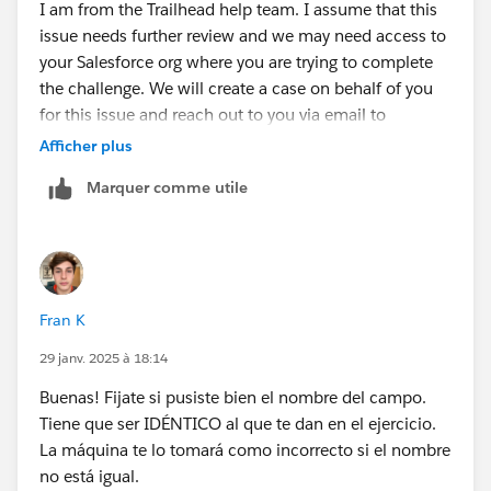
I am from the Trailhead help team. I assume that this
issue needs further review and we may need access to
your Salesforce org where you are trying to complete
the challenge. We will create a case on behalf of you
for this issue and reach out to you via email to
investigate further.
Afficher plus
Marquer comme utile
Thank you!
Nagendra Babu Pilli
Trailblazer Help
Fran K
++CreateTrailheadCase
29 janv. 2025 à 18:14
Buenas! Fijate si pusiste bien el nombre del campo.
Tiene que ser IDÉNTICO al que te dan en el ejercicio.
La máquina te lo tomará como incorrecto si el nombre
no está igual.