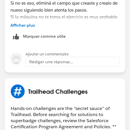
Si no es eso, eliminá el campo que creaste y crealo de
nuevo siguiendo bien atenta los pasos.
Si la máquina no te toma el ejercicio es muy probable
que algo hiciste mal.
Afficher plus
Sldos! Contanos.
Marquer comme utile
Ajouter un commentaire
Rédiger une réponse...
Trailhead Challenges
Hands-on challenges are the “secret sauce” of
Trailhead. Before searching for solutions to
superbadge challenges, review the Salesforce
Certification Program Agreement and Policies. **