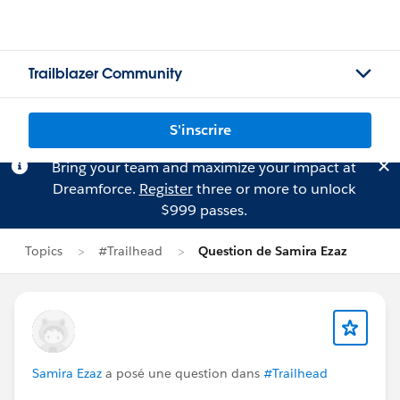
Trailblazer Community
S'inscrire
Bring your team and maximize your impact at
Dreamforce.
Register
three or more to unlock
$999 passes.
Topics
#Trailhead
Question de Samira Ezaz
Samira Ezaz
a posé une question dans
#Trailhead